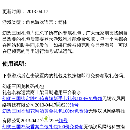
更新时间： 2013-04-17
游戏类型：角色
游戏语言：简体
幻想三国礼包库汇总了所有的专属礼包，广大玩家朋友找到自
己想要的礼包后需要登录游戏狗才能免费领取，每一个号都会
在网站和助手同步发放，如果已经被领完则会显示淘号，可以
在已领完的号里进行淘号试试运气。
使用说明:
下载游戏后点击设置内的礼包兑换按钮即可免费领取礼包码。
幻想三国兑换码礼包
礼包名称
运营商
上架日期
适用平台
剩余
幻想三国绑定跌打药青铜新手卡礼包100份免费领
无锡汉风网
络科技有限公司
2013-04-17
62%
领号
幻想三国香甜花蜜酒黄金礼包100份免费领
无锡汉风网络科技
有限公司
2013-04-17
22%
领号
幻想三国25级香案白银礼包100份免费领
无锡汉风网络科技有