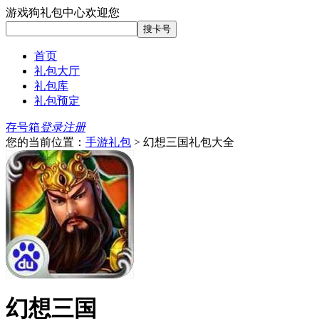
游戏狗礼包中心欢迎您
首页
礼包大厅
礼包库
礼包预定
存号箱
登录
注册
您的当前位置：
手游礼包
> 幻想三国礼包大全
幻想三国