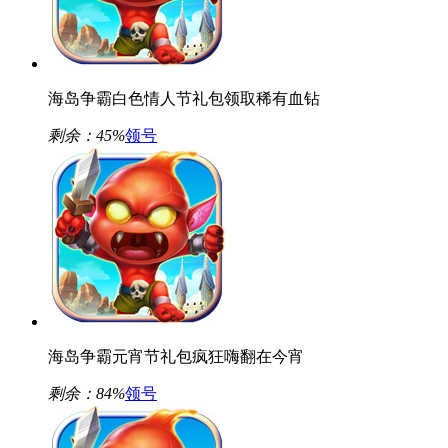
海岛争霸白色情人节礼包领取稀有血钻
剩余：
45%
领号
海岛争霸元宵节礼包疯狂嗨翻在今宵
剩余：
84%
领号