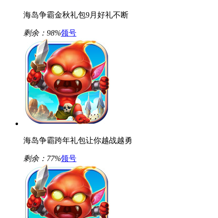
海岛争霸金秋礼包9月好礼不断
剩余：
98%
领号
海岛争霸跨年礼包让你越战越勇
剩余：
77%
领号