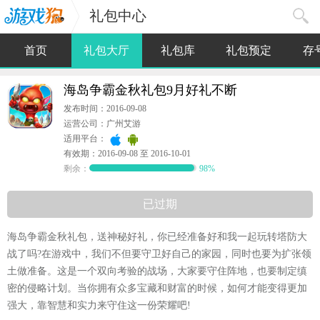
礼包中心
首页
礼包大厅
礼包库
礼包预定
存
海岛争霸金秋礼包9月好礼不断
发布时间：2016-09-08
运营公司：广州艾游
适用平台：
有效期：2016-09-08 至 2016-10-01
剩余：
98%
已过期
海岛争霸金秋礼包，送神秘好礼，你已经准备好和我一起玩转塔防大
战了吗?在游戏中，我们不但要守卫好自己的家园，同时也要为扩张领
土做准备。这是一个双向考验的战场，大家要守住阵地，也要制定缜
密的侵略计划。当你拥有众多宝藏和财富的时候，如何才能变得更加
强大，靠智慧和实力来守住这一份荣耀吧!