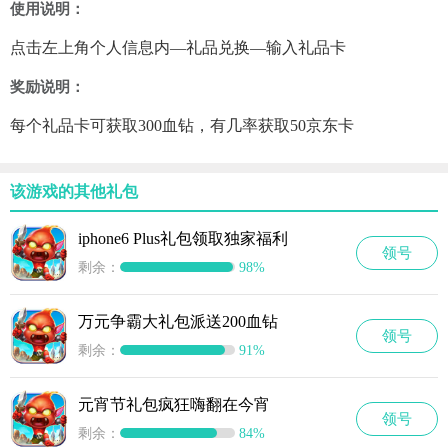
使用说明：
点击左上角个人信息内—礼品兑换—输入礼品卡
奖励说明：
每个礼品卡可获取300血钻，有几率获取50京东卡
该游戏的其他礼包
iphone6 Plus礼包领取独家福利
领号
剩余：
98%
万元争霸大礼包派送200血钻
领号
剩余：
91%
元宵节礼包疯狂嗨翻在今宵
领号
剩余：
84%