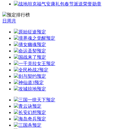
战地坦克福气安康礼包春节派送荣誉勋章
预定排行榜
日
周
月
原始征途
预定
境界魂之觉醒
预定
倩女幽魂
预定
命运圣契
预定
国战来了
预定
一千克拉女王
预定
全民枪战2
预定
剑与契约
预定
神仙道3
预定
攻城掠地
预定
三国一统天下
预定
青云诀
预定
长安幻想
预定
海岛奇兵
预定
三国杀
预定