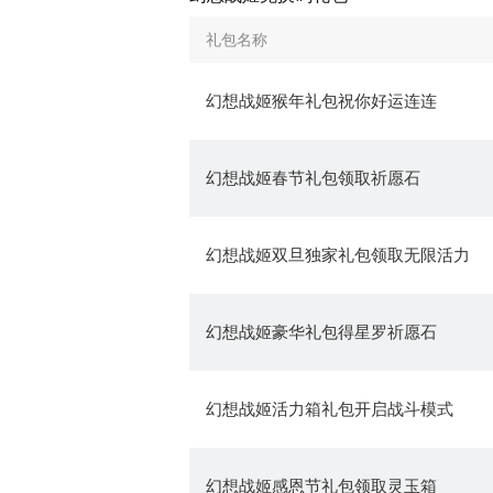
礼包名称
幻想战姬猴年礼包祝你好运连连
幻想战姬春节礼包领取祈愿石
幻想战姬双旦独家礼包领取无限活力
幻想战姬豪华礼包得星罗祈愿石
幻想战姬活力箱礼包开启战斗模式
幻想战姬感恩节礼包领取灵玉箱