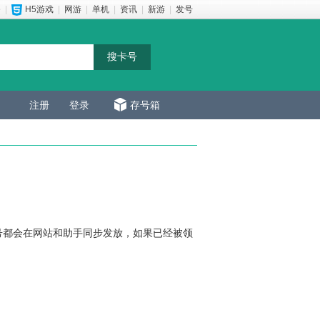
e
|
H5游戏
|
网游
|
单机
|
资讯
|
新游
|
发号
注册
登录
存号箱
号都会在网站和助手同步发放，如果已经被领