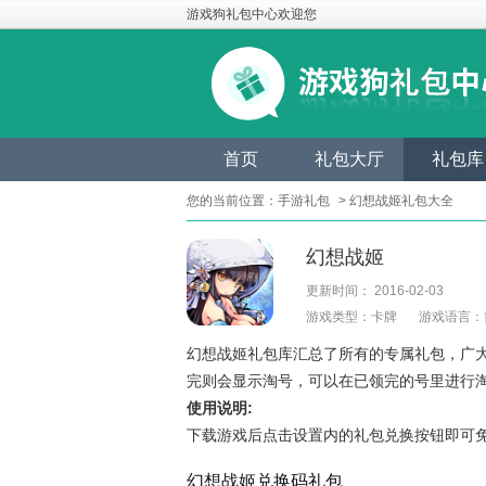
游戏狗礼包中心欢迎您
首页
礼包大厅
礼包库
您的当前位置：
手游礼包
> 幻想战姬礼包大全
幻想战姬
更新时间： 2016-02-03
游戏类型：卡牌
游戏语言：
幻想战姬礼包库汇总了所有的专属礼包，广
完则会显示淘号，可以在已领完的号里进行
使用说明:
下载游戏后点击设置内的礼包兑换按钮即可
幻想战姬兑换码礼包