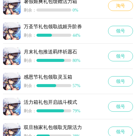
暑假姬爽礼包馈赠活力箱
淘号
剩余：
0%
万圣节礼包领取战姬升阶券
领号
剩余：
44%
月末礼包推送羁绊祈愿石
领号
剩余：
80%
感恩节礼包领取灵玉箱
领号
剩余：
57%
活力箱礼包开启战斗模式
领号
剩余：
79%
双旦独家礼包领取无限活力
领号