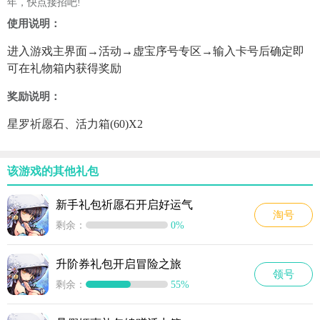
年，快点接招吧!
使用说明：
进入游戏主界面→活动→虚宝序号专区→输入卡号后确定即
可在礼物箱内获得奖励
奖励说明：
星罗祈愿石、活力箱(60)X2
该游戏的其他礼包
新手礼包祈愿石开启好运气
淘号
剩余：
0%
升阶券礼包开启冒险之旅
领号
剩余：
55%