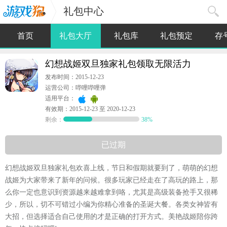
礼包中心
首页
礼包大厅
礼包库
礼包预定
存
幻想战姬双旦独家礼包领取无限活力
发布时间：2015-12-23
运营公司：哔哩哔哩弹
适用平台：
有效期：2015-12-23 至 2020-12-23
剩余：
38%
已过期
幻想战姬双旦独家礼包欢喜上线，节日和假期就要到了，萌萌的幻想
战姬为大家带来了新年的问候。很多玩家已经走在了高玩的路上，那
么你一定也意识到资源越来越难拿到咯，尤其是高级装备抢手又很稀
少，所以，切不可错过小编为你精心准备的圣诞大餐。各类女神皆有
大招，但选择适合自己使用的才是正确的打开方式。美艳战姬陪你跨