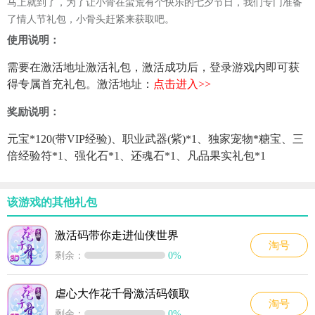
马上就到了，为了让小骨在蛮荒有个快乐的七夕节日，我们专门准备
了情人节礼包，小骨头赶紧来获取吧。
使用说明：
需要在激活地址激活礼包，激活成功后，登录游戏内即可获
得专属首充礼包。激活地址：
点击进入>>
奖励说明：
元宝*120(带VIP经验)、职业武器(紫)*1、独家宠物*糖宝、三
倍经验符*1、强化石*1、还魂石*1、凡品果实礼包*1
该游戏的其他礼包
激活码带你走进仙侠世界
淘号
剩余：
0%
虐心大作花千骨激活码领取
淘号
剩余：
0%