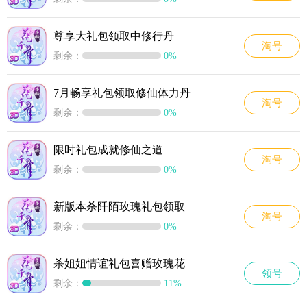
尊享大礼包领取中修行丹
淘号
剩余：
0%
7月畅享礼包领取修仙体力丹
淘号
剩余：
0%
限时礼包成就修仙之道
淘号
剩余：
0%
新版本杀阡陌玫瑰礼包领取
淘号
剩余：
0%
杀姐姐情谊礼包喜赠玫瑰花
领号
剩余：
11%