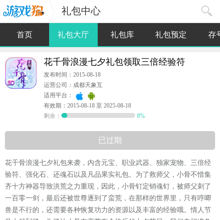
礼包中心
首页
礼包大厅
礼包库
礼包预定
存
花千骨浪漫七夕礼包领取三倍经验符
发布时间：2015-08-18
运营公司：成都天象互
适用平台：
有效期：2015-08-18 至 2025-08-18
剩余：
8%
已过期
花千骨浪漫七夕礼包来袭，内含元宝、职业武器、独家宠物、三倍经
验符、强化石、还魂石以及凡品果实礼包。为了救师父，小骨不惜集
齐十方神器导致洪荒之力重现，因此，小骨钉定销魂钉，被师父刺了
一百零一剑，最后还被世尊逐到了蛮荒，在那样的世界里，只有哼唧
兽是不行的，还需要各种恢复功力的资源以及丰富的经验哦。情人节