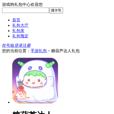
游戏狗礼包中心欢迎您
首页
礼包大厅
礼包库
礼包预定
存号箱
登录
注册
您的当前位置：
手游礼包
> 糖葫芦达人礼包