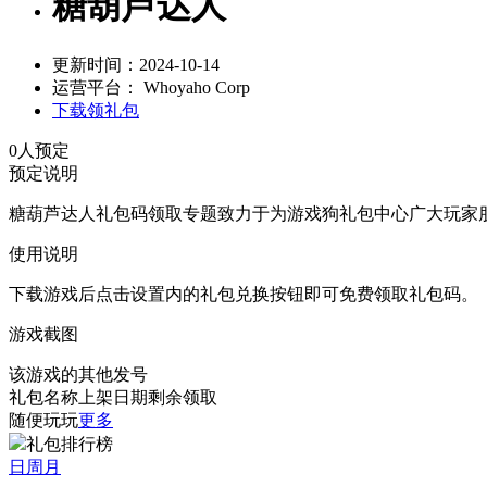
糖葫芦达人
更新时间：2024-10-14
运营平台： Whoyaho Corp
下载领礼包
0
人预定
预定说明
糖葫芦达人礼包码领取专题致力于为游戏狗礼包中心广大玩家
使用说明
下载游戏后点击设置内的礼包兑换按钮即可免费领取礼包码。
游戏截图
该游戏的其他发号
礼包名称
上架日期
剩余
领取
随便玩玩
更多
礼包排行榜
日
周
月