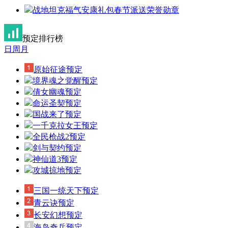
战地坦克福气安康礼包春节派送荣誉勋章
预定排行榜
日
周
月
原始征途
预定
境界魂之觉醒
预定
倩女幽魂
预定
命运圣契
预定
国战来了
预定
一千克拉女王
预定
全民枪战2
预定
剑与契约
预定
神仙道3
预定
攻城掠地
预定
三国一统天下
预定
青云诀
预定
长安幻想
预定
海岛奇兵
预定