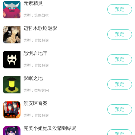
元素精灵
预定
类型：策略战棋
迈哲木歌剧魅影
预定
类型：冒险解谜
恐惧岩地牢
预定
类型：冒险解谜
影眠之地
预定
类型：益智休闲
景安区奇案
预定
类型：冒险解谜
完美小姐她又没猜到结局
预定