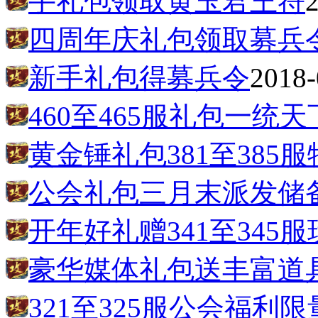
手礼包领取黄玉君王符
四周年庆礼包领取募兵
新手礼包得募兵令
2018-
460至465服礼包一统天
黄金锤礼包381至385
公会礼包三月末派发储
开年好礼赠341至345
豪华媒体礼包送丰富道
321至325服公会福利