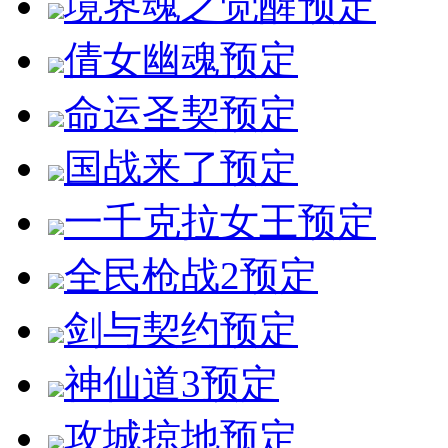
境界魂之觉醒
预定
倩女幽魂
预定
命运圣契
预定
国战来了
预定
一千克拉女王
预定
全民枪战2
预定
剑与契约
预定
神仙道3
预定
攻城掠地
预定