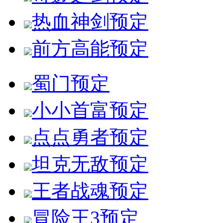
热血神剑
预定
前方高能
预定
蜀门
预定
小小首富
预定
点点勇者
预定
坦克无敌
预定
王者战魂
预定
冒险王3
预定