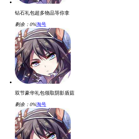
钻石礼包超多物品等你拿
剩余：
0%
淘号
双节豪华礼包领取阴影盾菇
剩余：
0%
淘号