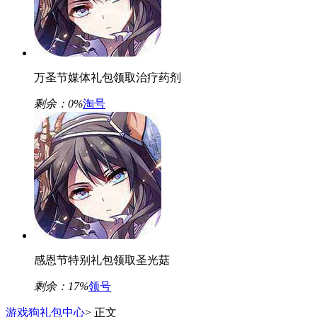
万圣节媒体礼包领取治疗药剂
剩余：
0%
淘号
感恩节特别礼包领取圣光菇
剩余：
17%
领号
游戏狗礼包中心
> 正文