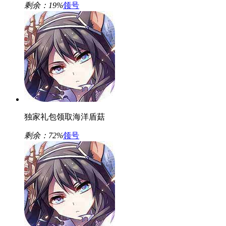
剩余：
19%
领号
独家礼包领取海洋盾菇
剩余：
72%
领号