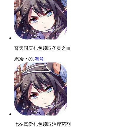
普天同庆礼包领取圣灵之血
剩余：
0%
淘号
七夕真爱礼包领取治疗药剂