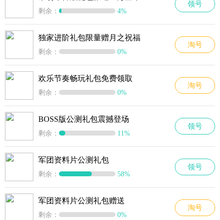
领号
剩余：
4%
独家进阶礼包限量赠月之祝福
淘号
剩余：
0%
欢乐节奏畅玩礼包免费领取
淘号
剩余：
0%
BOSS版公测礼包震撼登场
领号
剩余：
11%
军团资料片公测礼包
领号
剩余：
58%
军团资料片公测礼包赠送
淘号
剩余：
0%