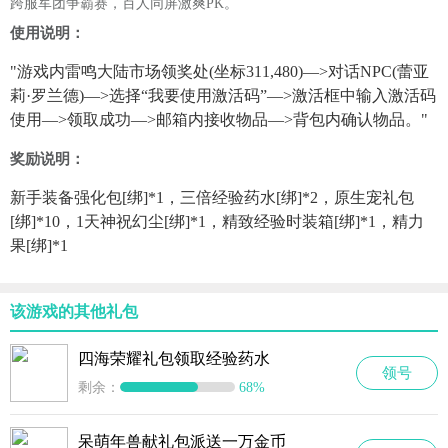
跨服军团争霸赛，百人同屏激爽PK。
使用说明：
"游戏内雷鸣大陆市场领奖处(坐标311,480)—>对话NPC(蕾亚
莉·罗兰德)—>选择“我要使用激活码”—>激活框中输入激活码
使用—>领取成功—>邮箱内接收物品—>背包内确认物品。"
奖励说明：
新手装备强化包[绑]*1，三倍经验药水[绑]*2，原生宠礼包
[绑]*10，1天神祝幻尘[绑]*1，精致经验时装箱[绑]*1，精力
果[绑]*1
该游戏的其他礼包
四海荣耀礼包领取经验药水
领号
剩余：
68%
呆萌年兽献礼包派送一万金币