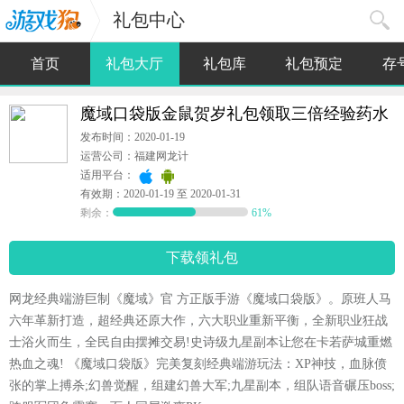
礼包中心
首页
礼包大厅
礼包库
礼包预定
存
魔域口袋版金鼠贺岁礼包领取三倍经验药水
发布时间：2020-01-19
运营公司：福建网龙计
适用平台：
有效期：2020-01-19 至 2020-01-31
剩余：
61%
下载领礼包
网龙经典端游巨制《魔域》官 方正版手游《魔域口袋版》。原班人马
六年革新打造，超经典还原大作，六大职业重新平衡，全新职业狂战
士浴火而生，全民自由摆摊交易!史诗级九星副本让您在卡若萨城重燃
热血之魂! 《魔域口袋版》完美复刻经典端游玩法：XP神技，血脉偾
张的掌上搏杀;幻兽觉醒，组建幻兽大军;九星副本，组队语音碾压boss;