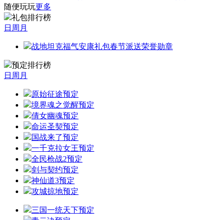
随便玩玩
更多
礼包排行榜
日
周
月
战地坦克福气安康礼包春节派送荣誉勋章
预定排行榜
日
周
月
原始征途
预定
境界魂之觉醒
预定
倩女幽魂
预定
命运圣契
预定
国战来了
预定
一千克拉女王
预定
全民枪战2
预定
剑与契约
预定
神仙道3
预定
攻城掠地
预定
三国一统天下
预定