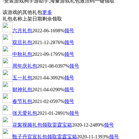
·安装游戏狗手游助手,海量游戏礼包激活码一键领取
该游戏的其他礼包
更多
礼包名称
上架日期
剩余
领取
六月礼包
2022-06-16
98%
领号
双旦礼包
2021-12-28
76%
领号
中秋礼包
2021-09-17
95%
领号
周年庆礼包
2021-08-03
97%
领号
五一礼包
2021-04-30
92%
领号
财神礼包
2021-04-02
90%
领号
春节礼包
2021-02-05
97%
领号
张天爱礼包
2021-01-28
91%
领号
花絮视频礼包领取雷霆宝箱
2020-12-24
89%
领号
甄子丹官宣礼包领取雷霆宝箱
2020-11-13
93%
领号