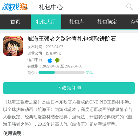
礼包中心
首页
礼包大厅
礼包库
礼包预定
存
航海王强者之路踏青礼包领取进阶石
发布时间：2022-04-02
运营公司：巴别时代
适用平台：
有效期：2022-04-02 至 2022-04-30
剩余：
35%
下载领礼包
《航海王强者之路》是由日本东映官方授权的ONE PIECE题材手游。
以全球热映动画《航海王》为游戏蓝本，高度还原动画的故事情节与
人物设定。经典动漫题材结合经典手游玩法，开启双经典模式的《航
海王强者之路》，2015年超高人气《航海王》题材手游新番。
使用说明：