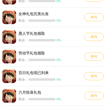
剩余：
0%
女神礼包完美出发
淘号
剩余：
0%
愚人节礼包领取
淘号
剩余：
0%
劳动节礼包领取
淘号
剩余：
0%
百日礼包现已到来
淘号
剩余：
0%
六月惊喜礼包
淘号
剩余：
0%