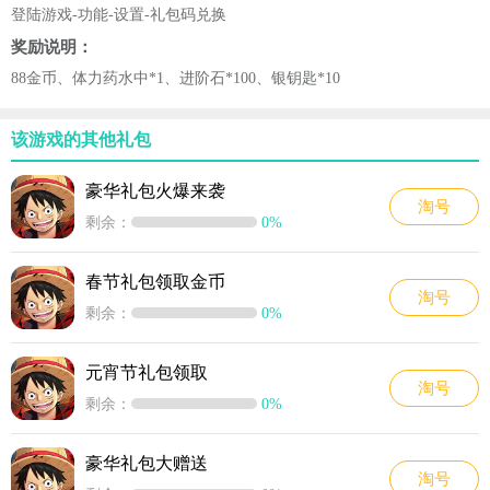
登陆游戏-功能-设置-礼包码兑换
奖励说明：
88金币、体力药水中*1、进阶石*100、银钥匙*10
该游戏的其他礼包
豪华礼包火爆来袭
淘号
剩余：
0%
春节礼包领取金币
淘号
剩余：
0%
元宵节礼包领取
淘号
剩余：
0%
豪华礼包大赠送
淘号