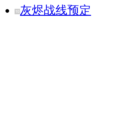
灰烬战线
预定