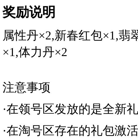
奖励说明
属性丹×2,新春红包×1,翡翠
×1,体力丹×2
注意事项
·在领号区发放的是全新
·在淘号区存在的礼包激