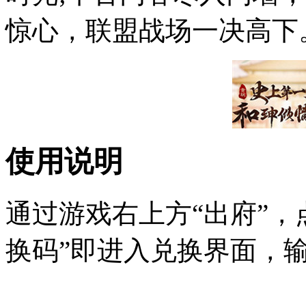
惊心，联盟战场一决高下
使用说明
通过游戏右上方“出府”，
换码”即进入兑换界面，