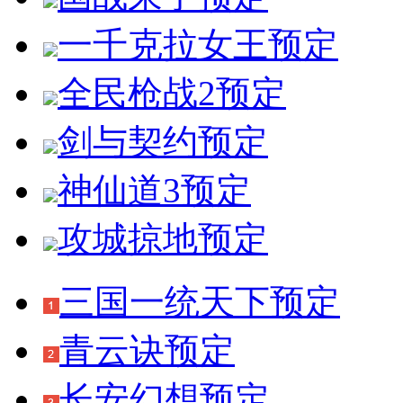
一千克拉女王
预定
全民枪战2
预定
剑与契约
预定
神仙道3
预定
攻城掠地
预定
三国一统天下
预定
青云诀
预定
长安幻想
预定