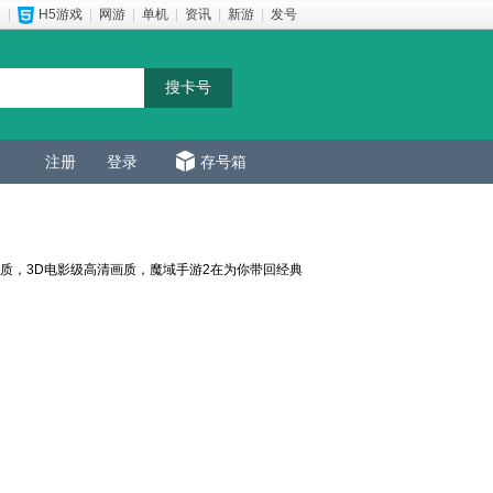
e
|
H5游戏
|
网游
|
单机
|
资讯
|
新游
|
发号
注册
登录
存号箱
质，3D电影级高清画质，魔域手游2在为你带回经典