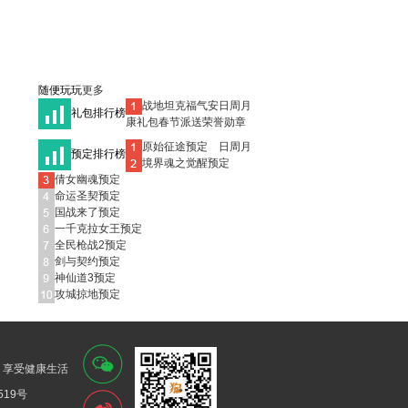
随便玩玩
更多
日
周
月
战地坦克福气安
礼包排行榜
康礼包春节派送荣誉勋章
日
周
月
原始征途
预定
预定排行榜
境界魂之觉醒
预定
倩女幽魂
预定
命运圣契
预定
国战来了
预定
一千克拉女王
预定
全民枪战2
预定
剑与契约
预定
神仙道3
预定
攻城掠地
预定
 享受健康生活
519号