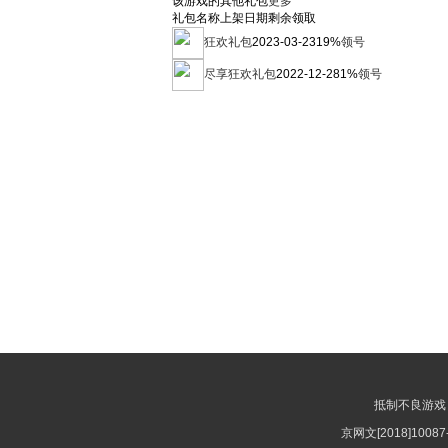
该游戏的其他礼包
更多
礼包名称
上架日期
剩余
领取
狂欢礼包
2023-03-23
19%
领号
尽享狂欢礼包
2022-12-28
1%
领号
抵制不良游戏
京网文[2018]10087