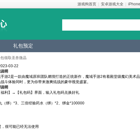
游戏狗首页
|
安卓游戏大全
|
iPhon
礼包预定
礼包领取圣兽微晶
23-03-22
包说明
域手游2是一款由魔域原班团队燃情打造的正统新作，魔域手游2有着殿堂级魔幻美术品
快战斗体验同时，更为你带来激爽炫战的豪华视觉盛宴。
用说明
【福利】→【礼包码】界面，输入礼包码兑换好礼
（绑）*3、三倍经验药水（绑）*2、绑金*100000
过，很可能已经无法使用