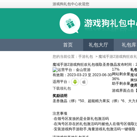
游戏狗礼包中心欢迎您
首页
礼包大厅
礼包库
您的当前位置：
手游礼包
> 魔域手游2游戏狗狂欢
魔域手游2游戏狗狂欢礼包领取圣兽微晶
发布时间：20
17%
运营平台：金山世游
礼
网站剩余量
有效期：2023-03-23 至 2023-06-30
魔
36%
爽
适用平台：
助手剩余量
使
下载领礼包
游戏界面点击
奖励说明
圣兽微晶（绑）*50、超能精力果实（绑）*6、大力丸
注意事项
·在领号区发放的是全新礼包激活码
·在淘号区存在的礼包激活码均被他人在领号区领取
·安装游戏狗手游助手,海量游戏礼包激活码一键领取