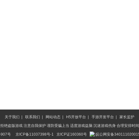
关于我们
|
联系我们
|
网站动态
|
H5开放平台
|
手游开发平台
|
家长监护
 拒绝盗版游戏 注意自我保护 谨防受骗上当 适度游戏益脑 沉迷游戏伤身 合理安排时间
-907号
京ICP备11037398号-1
京ICP证160360号
皖公网安备34011102001