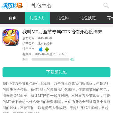
礼包中心
首页
礼包大厅
礼包库
礼包预定
存
我叫MT万圣节专属CDK陪你开心度周末
发布时间：2015-10-29
运营公司：北京触控科
适用平台：
有效期：2015-10-29 至 2015-11-10
剩余：
0%
下载领礼包
我叫MT万圣节礼包开心上线啦，万圣节虽然离我们很遥远，但是送礼
的脚步不会停歇。价值168元的超值福利包来啦，伴随着节日的气氛，
周末也悄然而至，就让MT陪你一起度过吧。不过在万圣节这天，可爱
的MT会不会想出什么奇怪的招数来呢，当你的身边全部被南瓜小怪包
围的时候，不要害怕，鼓起勇气大作战吧。穿起斗篷和巫师帽，拿起