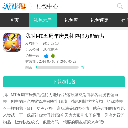
礼包中心
首页
礼包大厅
礼包库
礼包预定
存
我叫MT五周年庆典礼包得万能碎片
发布时间：2016-05-18
运营公司：UC优视科
适用平台：
有效期：2016-05-18 至 2016-05-29
剩余：
4%
下载领礼包
我叫MT五周年庆典礼包得万能碎片!这款游戏是由著名动漫改编而
来，剧中的角色在游戏中都有出现哦，精彩剧情丝丝入扣，给你带来
不一样的我叫MT，更有超多丰富玩法等你体验哦，感兴趣的朋友可以
来尝试一下，保证让你大呼过瘾!今天为大家带来了金币、灵魂之石等
物品，让你快速成长，数量有限，想要的朋友赶紧来拿吧!