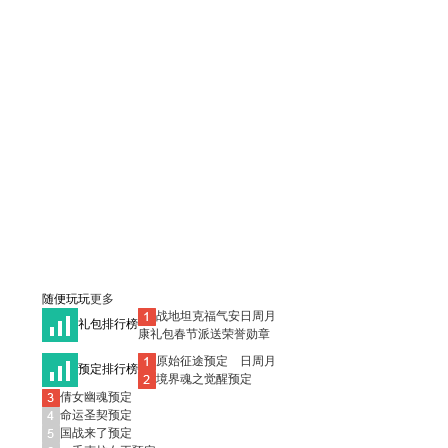
随便玩玩
更多
日
周
月
战地坦克福气安
礼包排行榜
康礼包春节派送荣誉勋章
日
周
月
原始征途
预定
预定排行榜
境界魂之觉醒
预定
倩女幽魂
预定
命运圣契
预定
国战来了
预定