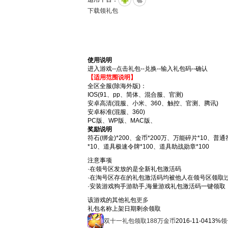
下载领礼包
使用说明
进入游戏--点击礼包--兑换--输入礼包码--确认
【适用范围说明】
全区全服(除海外版)：
IOS(91、pp、简体、混合服、官测)
安卓高清(混服、小米、360、触控、官测、腾讯)
安卓标准(混服、360)
PC版、WP版、MAC版、
奖励说明
符石(绑金)*200、金币*200万、万能碎片*10
*10、道具极速令牌*100、道具助战勋章*100
注意事项
·在领号区发放的是全新礼包激活码
·在淘号区存在的礼包激活码均被他人在领号区领取
·安装游戏狗手游助手,海量游戏礼包激活码一键领取
该游戏的其他礼包
更多
礼包名称
上架日期
剩余
领取
双十一礼包领取188万金币
2016-11-04
13%
领