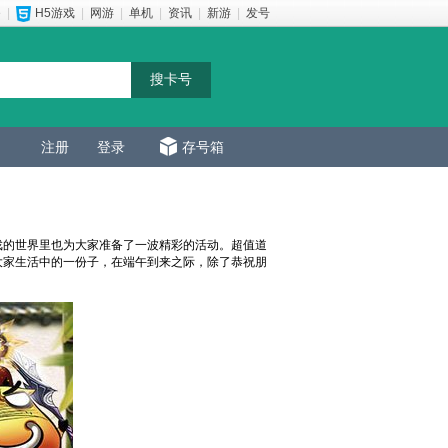
e
|
H5游戏
|
网游
|
单机
|
资讯
|
新游
|
发号
注册
登录
存号箱
戏的世界里也为大家准备了一波精彩的活动。超值道
大家生活中的一份子，在端午到来之际，除了恭祝朋