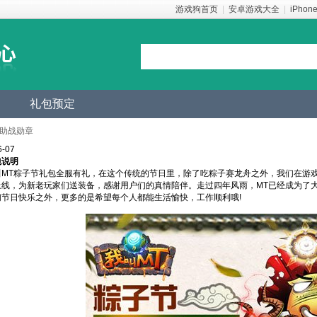
游戏狗首页
|
安卓游戏大全
|
iPhon
礼包预定
取助战勋章
-07
包说明
叫MT粽子节礼包全服有礼，在这个传统的节日里，除了吃粽子赛龙舟之外，我们在游
上线，为新老玩家们送装备，感谢用户们的真情陪伴。走过四年风雨，MT已经成为了
们节日快乐之外，更多的是希望每个人都能生活愉快，工作顺利哦!