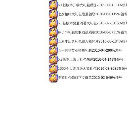
6.1新版本开学大礼包赠送
2016-08-31
19%
领
七夕相约大礼包限量领取
2016-08-01
19%
领
6.0新版本盛夏消暑大礼包
2016-07-13
16%
领
粽子节礼包领取助战勋章
2016-06-07
35%
领
五周年庆典礼包得万能碎片
2016-05-18
4%
领
五一劳动节小蜜蜂礼包
2016-04-29
0%
淘号
5.3版本土豪大礼包来袭
2016-04-14
9%
领号
1000个大道具愚人节礼包
2016-03-30
32%
领
春节礼包领取正义徽章
2016-02-04
9%
领号