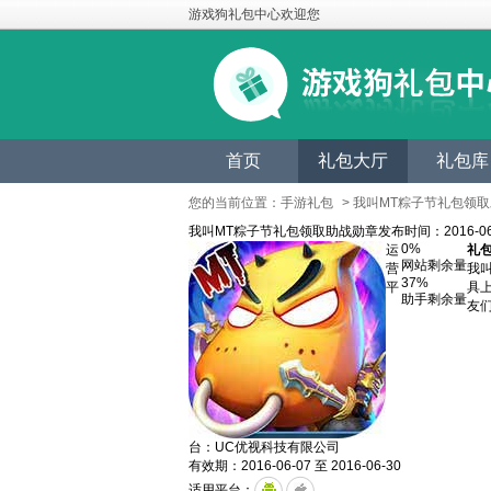
游戏狗礼包中心欢迎您
首页
礼包大厅
礼包库
您的当前位置：
手游礼包
> 我叫MT粽子节礼包领
我叫MT粽子节礼包领取助战勋章
发布时间：2016-06
0%
运
礼
网站剩余量
营
我
37%
平
具
助手剩余量
友
台：UC优视科技有限公司
有效期：2016-06-07 至 2016-06-30
适用平台：