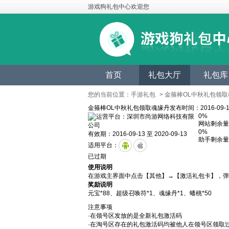
游戏狗礼包中心欢迎您
首页
礼包大厅
礼包库
您的当前位置：
手游礼包
> 金箍棒OL中秋礼包领
金箍棒OL中秋礼包领取魂缘丹
发布时间：2016-09-1
0%
运营平台：深圳市尚游网络科技有限
网站剩余量
公司
0%
有效期：2016-09-13 至 2020-09-13
助手剩余量
适用平台：
已过期
使用说明
在游戏主界面中点击【其他】→【激活礼包卡】，弹
奖励说明
元宝*88、超级召唤符*1、魂缘丹*1、蟠桃*50
注意事项
·在领号区发放的是全新礼包激活码
·在淘号区存在的礼包激活码均被他人在领号区领取