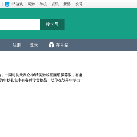
e
|
H5游戏
|
网游
|
单机
|
资讯
|
新游
|
发号
注册
登录
存号箱
场，一同对抗天界众神!精美游戏画面细腻养眼，有趣
次的中秋礼包中有各种珍贵物品，助你在战斗中杀出一