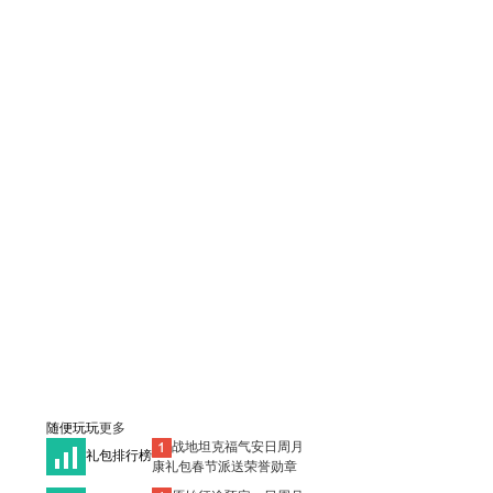
随便玩玩
更多
日
周
月
战地坦克福气安
礼包排行榜
康礼包春节派送荣誉勋章