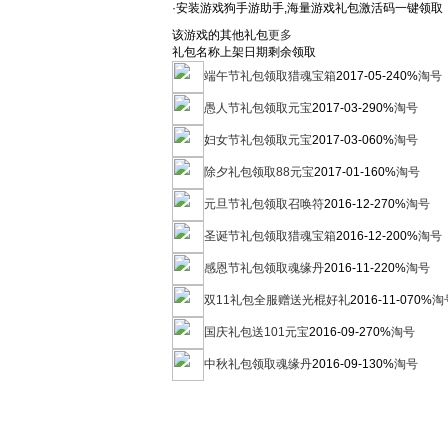
·安装游戏狗手游助手,海量游戏礼包激活码一键领取
该游戏的其他礼包
更多
礼包名称
上架日期
剩余
领取
端午节礼包领取猎魂宝箱
2017-05-24
0%
淘号
愚人节礼包领取元宝
2017-03-29
0%
淘号
妇女节礼包领取元宝
2017-03-06
0%
淘号
除夕礼包领取88元宝
2017-01-16
0%
淘号
元旦节礼包领取召唤符
2016-12-27
0%
淘号
圣诞节礼包领取猎魂宝箱
2016-12-20
0%
淘号
感恩节礼包领取魂缘丹
2016-11-22
0%
淘号
双11礼包全服赠送光棍好礼
2016-11-07
0%
淘
国庆礼包送101元宝
2016-09-27
0%
淘号
中秋礼包领取魂缘丹
2016-09-13
0%
淘号