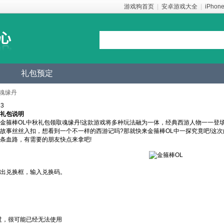
游戏狗首页
|
安卓游戏大全
|
iPhon
礼包预定
取魂缘丹
3
礼包说明
金箍棒OL中秋礼包领取魂缘丹!这款游戏将多种玩法融为一体，经典西游人物一一登
故事丝丝入扣，想看到一个不一样的西游记吗?那就快来金箍棒OL中一探究竟吧!这
条血路，有需要的朋友快点来拿吧!
出兑换框，输入兑换码。
过，很可能已经无法使用