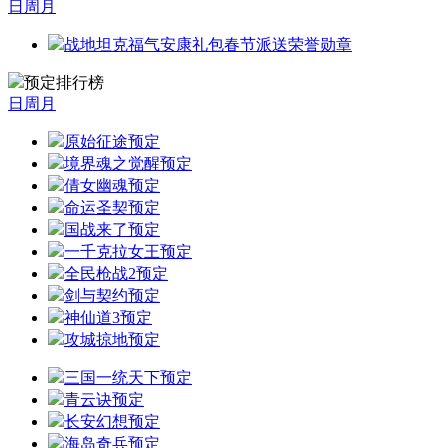
日
周
月
战地坦克福气安康礼包春节派送荣誉勋章
预定排行榜
日
周
月
原始征途
预定
境界魂之觉醒
预定
倩女幽魂
预定
命运圣契
预定
国战来了
预定
一千克拉女王
预定
全民枪战2
预定
剑与契约
预定
神仙道3
预定
攻城掠地
预定
三国一统天下
预定
青云诀
预定
长安幻想
预定
海岛奇兵
预定