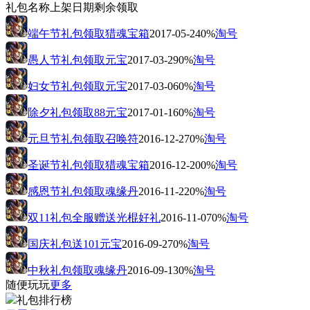
礼包名称
上架日期
剩余
领取
端午节礼包领取猎魂宝箱
2017-05-24
0%
淘号
愚人节礼包领取元宝
2017-03-29
0%
淘号
妇女节礼包领取元宝
2017-03-06
0%
淘号
除夕礼包领取88元宝
2017-01-16
0%
淘号
元旦节礼包领取召唤符
2016-12-27
0%
淘号
圣诞节礼包领取猎魂宝箱
2016-12-20
0%
淘号
感恩节礼包领取魂缘丹
2016-11-22
0%
淘号
双11礼包全服赠送光棍好礼
2016-11-07
0%
淘号
国庆礼包送101元宝
2016-09-27
0%
淘号
中秋礼包领取魂缘丹
2016-09-13
0%
淘号
随便玩玩
更多
礼包排行榜