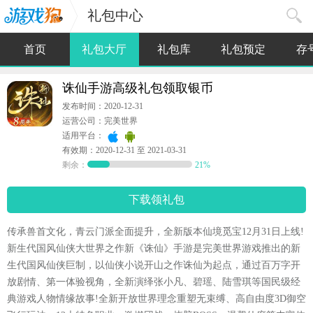
礼包中心
首页
礼包大厅
礼包库
礼包预定
存
诛仙手游高级礼包领取银币
发布时间：2020-12-31
运营公司：完美世界
适用平台：
有效期：2020-12-31 至 2021-03-31
剩余：
21%
下载领礼包
传承兽首文化，青云门派全面提升，全新版本仙境觅宝12月31日上线!
新生代国风仙侠大世界之作新《诛仙》手游是完美世界游戏推出的新
生代国风仙侠巨制，以仙侠小说开山之作诛仙为起点，通过百万字开
放剧情、第一体验视角，全新演绎张小凡、碧瑶、陆雪琪等国民级经
典游戏人物情缘故事!全新开放世界理念重塑无束缚、高自由度3D御空