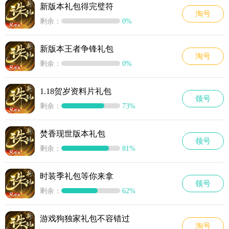
新版本礼包得完璧符
淘号
剩余：
0%
新版本王者争锋礼包
淘号
剩余：
0%
1.18贺岁资料片礼包
领号
剩余：
73%
焚香现世版本礼包
领号
剩余：
81%
时装季礼包等你来拿
领号
剩余：
62%
游戏狗独家礼包不容错过
淘号