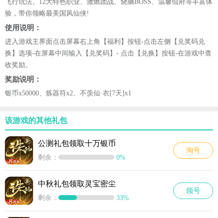
飞行玩法。12大特色职业、激燃团战、烧脑BOSS、温馨仙府等丰富体
验，带你领略最美国风仙侠!
使用说明：
进入游戏主界面点击屏幕右上角【福利】按钮-点击左侧【兑奖码兑
换】选项-在屏幕中间输入【兑奖码】- 点击【兑换】按钮-在游戏中查
收奖励。
奖励说明：
银币x50000、炼器符x2、不羡仙·衣[7天]x1
该游戏的其他礼包
公测礼包领取十万银币
淘号
剩余：
0%
中秋礼包领取灵宝密尘
领号
剩余：
33%