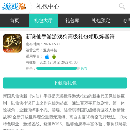
礼包中心
首页
礼包大厅
礼包库
礼包预定
存
新诛仙手游游戏狗高级礼包领取炼器符
发布时间：2021-12-30
运营公司：亚克科技
适用平台：
有效期：2021-12-30 至 2022-01-30
剩余：
93%
下载领礼包
新国风仙侠新《诛仙》手游是完美世界游戏推出的新生代国风仙侠巨
制，以仙侠小说开山之作诛仙为起点，通过百万字开放剧情、第一体
验视角，全新演绎张小凡、碧瑶、陆雪琪等国民级经典游戏人物情缘
故事!全新开放世界理念重塑无束缚、高自由度3D御空飞行玩法。13大
特色职业、激燃团战、烧脑BOSS、温馨仙府等丰富体验，带你领略最