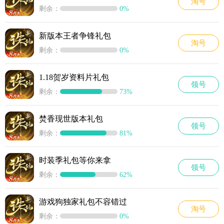
淘号
剩余：
0%
新版本王者争锋礼包
淘号
剩余：
0%
1.18贺岁资料片礼包
领号
剩余：
73%
焚香现世版本礼包
领号
剩余：
81%
时装季礼包等你来拿
领号
剩余：
62%
游戏狗独家礼包不容错过
淘号
剩余：
0%