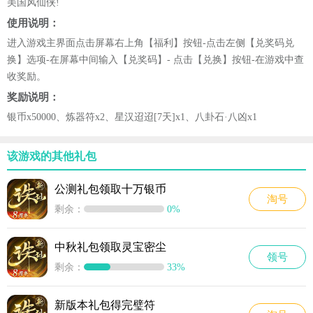
美国风仙侠!
使用说明：
进入游戏主界面点击屏幕右上角【福利】按钮-点击左侧【兑奖码兑
换】选项-在屏幕中间输入【兑奖码】- 点击【兑换】按钮-在游戏中查
收奖励。
奖励说明：
银币x50000、炼器符x2、星汉迢迢[7天]x1、八卦石·八凶x1
该游戏的其他礼包
公测礼包领取十万银币
淘号
剩余：
0%
中秋礼包领取灵宝密尘
领号
剩余：
33%
新版本礼包得完璧符