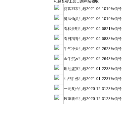
礼包名称
上架日期
剩余
领取
霓裳羽衣礼包
2021-06-10
19%
领号
魔法仙灵礼包
2021-06-10
19%
领号
春和景明礼包
2021-04-08
21%
领号
春日踏青礼包
2021-04-08
38%
领号
牛气冲天礼包
2021-02-26
23%
领号
金牛贺岁礼包
2021-02-26
43%
领号
瑶池盛宴礼包
2021-01-22
33%
领号
斗战胜佛礼包
2021-01-22
37%
领号
一元复始礼包
2020-12-31
23%
领号
展望新年礼包
2020-12-31
23%
领号