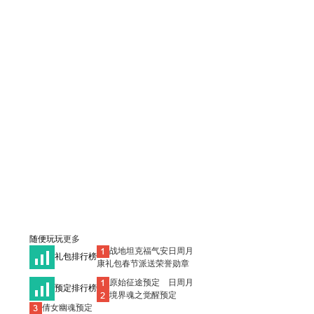
随便玩玩
更多
日
周
月
战地坦克福气安
礼包排行榜
康礼包春节派送荣誉勋章
日
周
月
原始征途
预定
预定排行榜
境界魂之觉醒
预定
倩女幽魂
预定