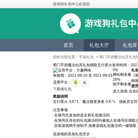
游戏狗礼包中心欢迎您
首页
礼包大厅
礼包库
您的当前位置：
手游礼包
> 蜀门手游魔法仙灵礼包
蜀门手游魔法仙灵礼包领取五行星火
发布时间：2021-
0%
运营平台：方趣网络
礼
网站剩余量
有效期：2021-06-10 至 2021-09-01
《
20%
精
适用平台：
助手剩余量
使
下载领礼包
进入游戏-点击
奖励说明
五行星火·3天*1、魔法猫变身卷·3天*1、强效灵宝符
注意事项
·在领号区发放的是全新礼包激活码
·在淘号区存在的礼包激活码均被他人在领号区领取
·安装游戏狗手游助手,海量游戏礼包激活码一键领取
该游戏的其他礼包
更多