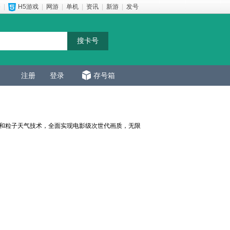
e
|
H5游戏
|
网游
|
单机
|
资讯
|
新游
|
发号
注册
登录
存号箱
擎和粒子天气技术，全面实现电影级次世代画质，无限