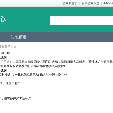
游戏狗首页
|
安卓游戏大全
|
iPhon
礼包预定
领取五行星火
06-10
包说明
蜀门手游》由国民热血仙侠网游《蜀门》改编，端游原班人马研发。通过LUA自研引
致的画面与极致畅快的打击感让感官体验无与伦比!
用说明
福利按钮-点击礼包码兑换活动-输入礼包码兑换礼包
*1、仙灵口粮*10
过，很可能已经无法使用