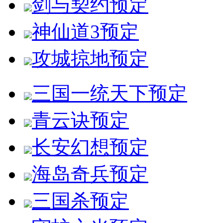
剑与契约
预定
神仙道3
预定
攻城掠地
预定
三国一统天下
预定
青云诀
预定
长安幻想
预定
海岛奇兵
预定
三国杀
预定