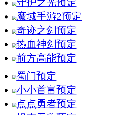
守护之光
预定
魔域手游2
预定
奇迹之剑
预定
热血神剑
预定
前方高能
预定
蜀门
预定
小小首富
预定
点点勇者
预定