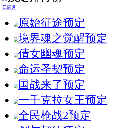
日
周
月
原始征途
预定
境界魂之觉醒
预定
倩女幽魂
预定
命运圣契
预定
国战来了
预定
一千克拉女王
预定
全民枪战2
预定